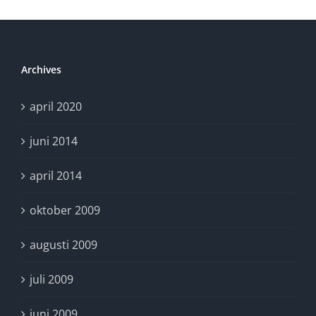
nätgemenskaper
kräver
omvärldsbevakning
Archives
april 2020
juni 2014
april 2014
oktober 2009
augusti 2009
juli 2009
juni 2009