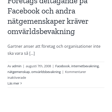
Företags deltagande på
Facebook och andra
nätgemenskaper kräver
omvärldsbevakning
Gartner anser att företag och organisationer inte
ska vara så [...]
Av
admin
|
augusti 7th, 2008
|
Facebook
,
internetbevakning
,
nätgemenskap
,
omvärldsbevakning
|
Kommentarer
för
inaktiverade
Företags
Läs mer
deltagande
på
Facebook
och
andra