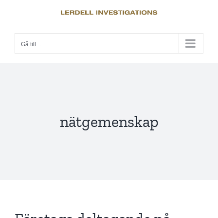
Fortsätt
till
innehållet
Gå till…
nätgemenskap