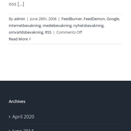
oss [...]
By
admin
|
June 28th, 2008
|
FeedBurner
,
FeedDemon
,
Google
,
internetbevakning
,
mediebevakning
,
nyhetsbevakning
,
on
omvärldsbevakning
,
RSS
|
Comments Off
Vad
Read More
är
RSS?
Jo,
en
utmärkt
lösning
för
omvärldsbevakning.
För
Archives
övrigt
har
April 2020
vi
ett