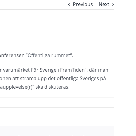
Previous
Next
onferensen “
Offentliga rummet
“.
r varumärket För Sverige i FramTiden”, där man
ionen att strama upp det offentliga Sveriges på
aupplevelse(r)” ska diskuteras.
are