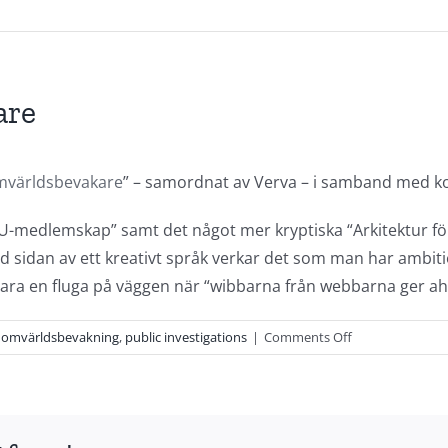
are
omvärldsbevakare
” – samordnat av Verva – i samband med k
U-medlemskap” samt det något mer kryptiska “Arkitektur fö
id sidan av ett kreativt språk verkar det som man har ambit
a vara en fluga på väggen när “wibbarna från webbarna ger ah
on
,
omvärldsbevakning
,
public investigations
|
Comments Off
Nätverk
för
omvärldsbevak