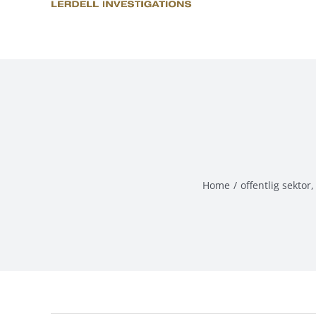
Skip
to
content
Home
/
offentlig sektor