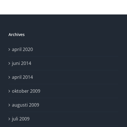
företag
drabbas
av
Internetbedrägeri
Archives
april 2020
juni 2014
april 2014
oktober 2009
augusti 2009
juli 2009