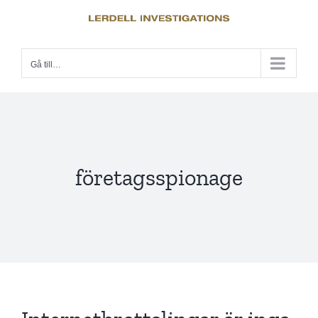
Fortsätt
till
innehållet
Gå till…
företagsspionage