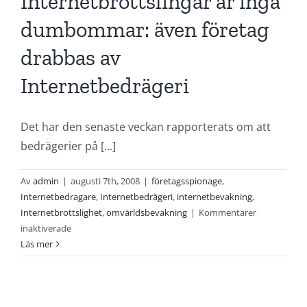
Internetbrottslingar är inga
dumbommar: även företag
drabbas av
Internetbedrägeri
Det har den senaste veckan rapporterats om att
bedrägerier på [...]
Av
admin
|
augusti 7th, 2008
|
företagsspionage
,
Internetbedragare
,
Internetbedrägeri
,
internetbevakning
,
Internetbrottslighet
,
omvärldsbevakning
|
Kommentarer
för
inaktiverade
Internetbrottslingar
Läs mer
är
inga
dumbommar:
även