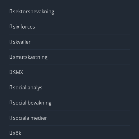
sektorsbevakning
six forces
skvaller
smutskastning
SMX
social analys
social bevakning
sociala medier
sök