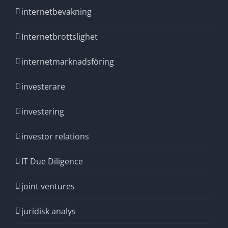
internetbevakning
Internetbrottslighet
internetmarknadsföring
investerare
investering
investor relations
IT Due Diligence
joint ventures
juridisk analys