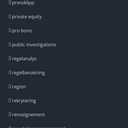
pressklipp
private equity
pro bono
public investigations
regelanalys
regelbevakning
region
rekrytering
renseignement