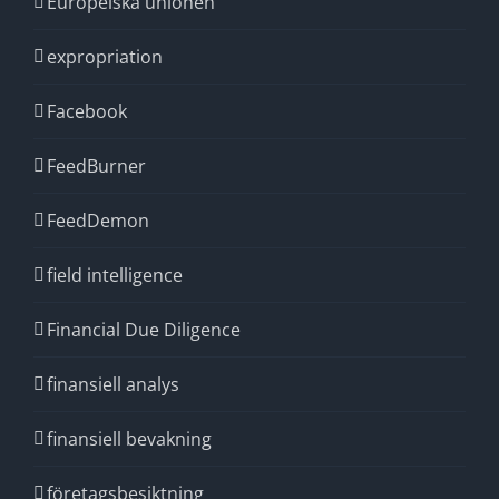
Europeiska unionen
expropriation
Facebook
FeedBurner
FeedDemon
field intelligence
Financial Due Diligence
finansiell analys
finansiell bevakning
företagsbesiktning