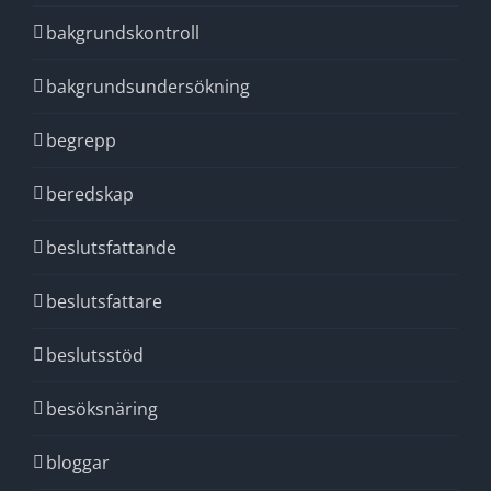
bakgrundskontroll
bakgrundsundersökning
begrepp
beredskap
beslutsfattande
beslutsfattare
beslutsstöd
besöksnäring
bloggar