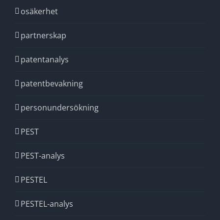
osäkerhet
partnerskap
patentanalys
patentbevakning
personundersökning
PEST
PEST-analys
PESTEL
PESTEL-analys