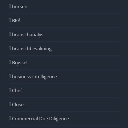
börsen
BRÅ
branschanalys
branschbevakning
Bryssel
business intelligence
Chef
Close
Commercial Due Diligence