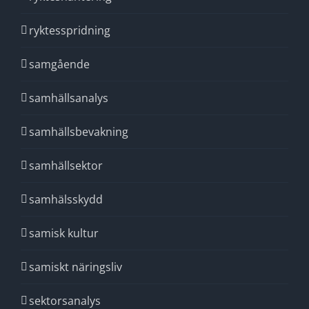
ryktesspridning
samgående
samhällsanalys
samhällsbevakning
samhällsektor
samhälsskydd
samisk kultur
samiskt näringsliv
sektorsanalys