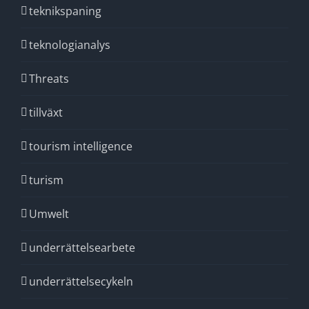
teknikspaning
teknologianalys
Threats
tillväxt
tourism intelligence
turism
Umwelt
underrättelsearbete
underrättelsecykeln