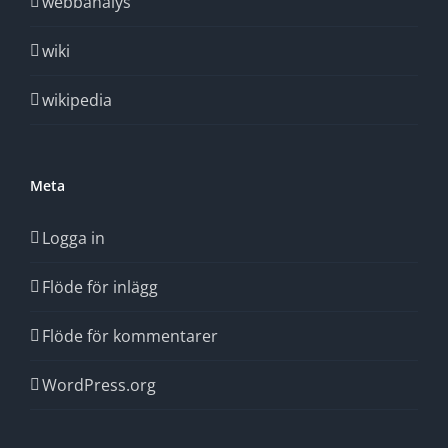
webbanalys
wiki
wikipedia
Meta
Logga in
Flöde för inlägg
Flöde för kommentarer
WordPress.org