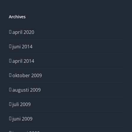
omvärldsa
och
omvärldsb
Archives
april 2020
juni 2014
april 2014
oktober 2009
augusti 2009
juli 2009
juni 2009