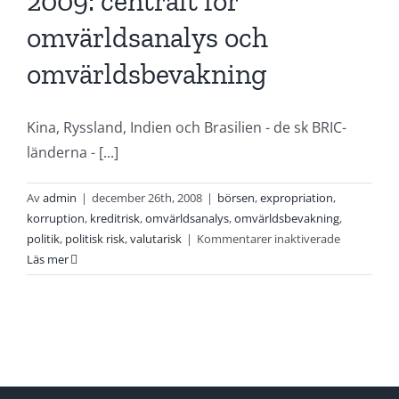
2009: centralt för
omvärldsanalys och
omvärldsbevakning
Kina, Ryssland, Indien och Brasilien - de sk BRIC-
länderna - [...]
Av
admin
|
december 26th, 2008
|
börsen
,
expropriation
,
korruption
,
kreditrisk
,
omvärldsanalys
,
omvärldsbevakning
,
för
politik
,
politisk risk
,
valutarisk
|
Kommentarer inaktiverade
Politisk
Läs mer
risk
&
investering
2009:
centralt
för