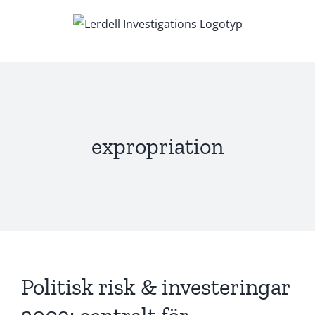
Fortsätt
till
innehållet
expropriation
Politisk risk & investeringar