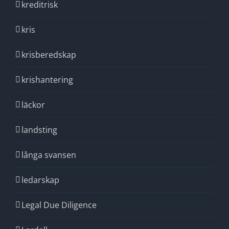
kreditrisk
kris
krisberedskap
krishantering
läckor
landsting
långa svansen
ledarskap
Legal Due Diligence