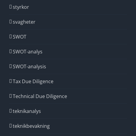
styrkor
svagheter
SWOT
SWOT-analys
SWOT-analysis
Tax Due Diligence
Technical Due Diligence
teknikanalys
teknikbevakning