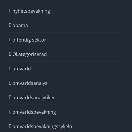
nyhetsbevakning
obama
offentlig sektor
Okategoriserad
omvärld
omvärldsanalys
omvärldsanalytiker
omvärldsbevakning
omvärldsbevakningscykeln