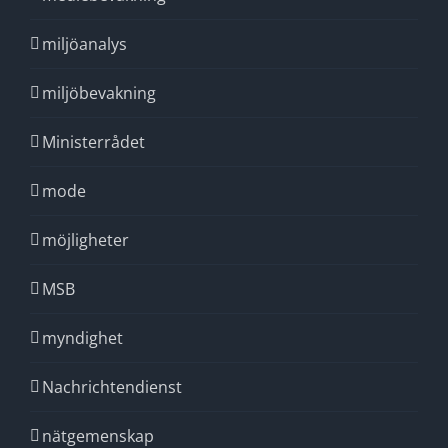
miljöanalys
miljöbevakning
Ministerrådet
mode
möjligheter
MSB
myndighet
Nachrichtendienst
nätgemenskap