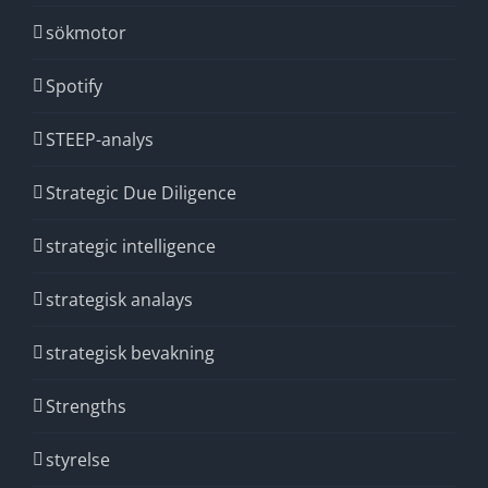
sökmotor
Spotify
STEEP-analys
Strategic Due Diligence
strategic intelligence
strategisk analays
strategisk bevakning
Strengths
styrelse