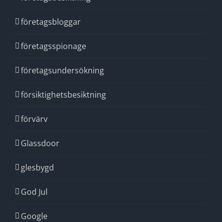
företagsbloggar
företagsspionage
företagsundersökning
försiktighetsbesiktning
förvärv
Glassdoor
glesbygd
God Jul
Google