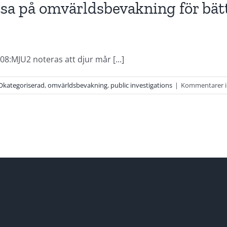
a på omvärldsbevakning för bätt
8:MJU2 noteras att djur mår [...]
Okategoriserad
,
omvärldsbevakning
,
public investigations
|
Kommentarer i