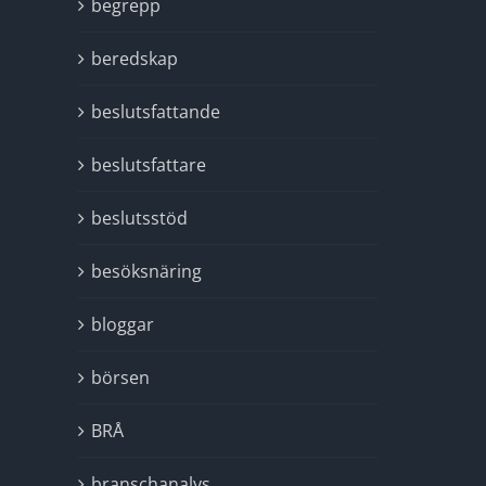
begrepp
beredskap
beslutsfattande
beslutsfattare
beslutsstöd
besöksnäring
bloggar
börsen
BRÅ
branschanalys