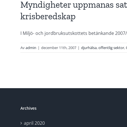
Myndigheter uppmanas sats
krisberedskap
I Miljö- och jordbruksutskottets betänkande 2007/0
Av
admin
|
december 11th, 2007
|
djurhälsa
,
offentlig sektor
,
Archives
april 2020