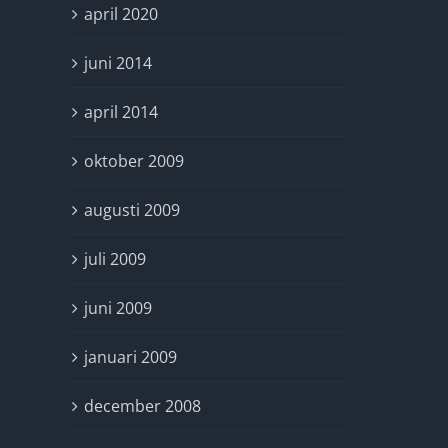
april 2020
juni 2014
april 2014
oktober 2009
augusti 2009
juli 2009
juni 2009
januari 2009
december 2008