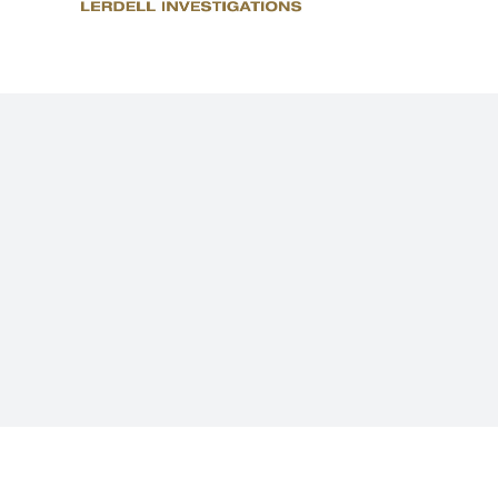
Fortsätt
till
innehållet