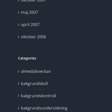
oktober 2007
maj 2007
april 2007
oktober 2006
Categories
almedalsveckan
bakgrundskoll
bakgrundskontroll
bakgrundsundersökning