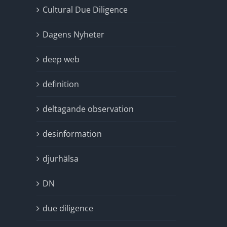
Cultural Due Diligence
Dagens Nyheter
deep web
definition
deltagande observation
desinformation
djurhälsa
DN
due diligence