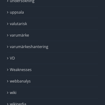
undersökning
uppsala
valutarisk
varumärke
varumärkeshantering
VD
Weaknesses
webbanalys
wiki
wikipedia