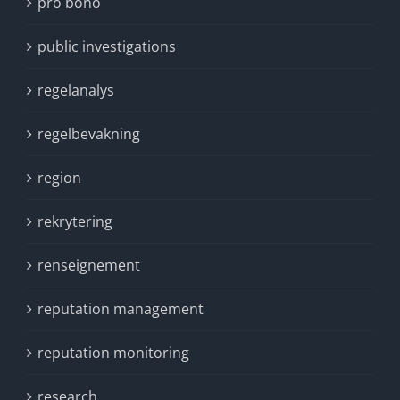
pro bono
public investigations
regelanalys
regelbevakning
region
rekrytering
renseignement
reputation management
reputation monitoring
research