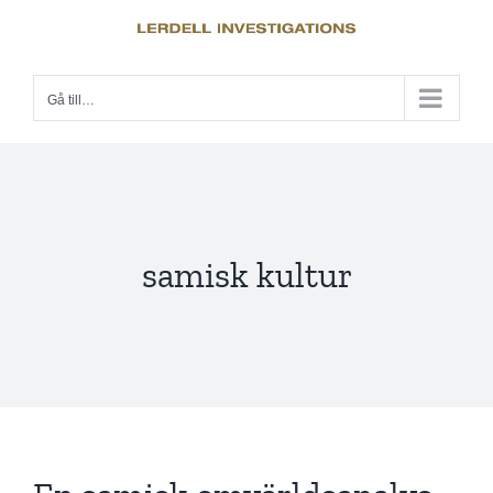
Fortsätt
till
innehållet
Gå till…
samisk kultur