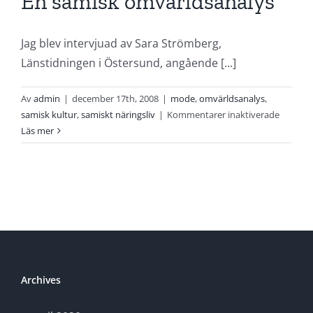
En samisk omvärldsanalys
Jag blev intervjuad av Sara Strömberg,
Länstidningen i Östersund, angående [...]
Av
admin
|
december 17th, 2008
|
mode
,
omvärldsanalys
,
för
samisk kultur
,
samiskt näringsliv
|
Kommentarer inaktiverade
En
Läs mer
samisk
omvärld
Archives