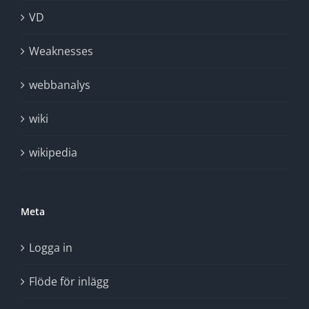
VD
Weaknesses
webbanalys
wiki
wikipedia
Meta
Logga in
Flöde för inlägg