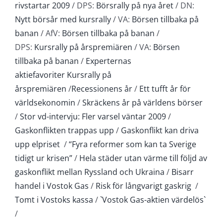
rivstartar 2009
/ DPS:
Börsrally på nya året
/ DN:
Nytt börsår med kursrally
/ VA:
Börsen tillbaka på
banan
/ AfV:
Börsen tillbaka på banan
/
DPS:
Kursrally på årspremiären
/ VA:
Börsen
tillbaka på banan
/
Experternas
aktiefavoriter
Kursrally på
årspremiären
/
Recessionens år
/
Ett tufft år för
världsekonomin
/
Skräckens år på världens börser
/
Stor vd-intervju: Fler varsel väntar 2009
/
Gaskonflikten trappas upp
/
Gaskonflikt kan driva
upp elpriset
/
“Fyra reformer som kan ta Sverige
tidigt ur krisen”
/
Hela städer utan värme till följd av
gaskonflikt mellan Ryssland och Ukraina
/
Bisarr
handel i Vostok Gas
/
Risk för långvarigt gaskrig
/
Tomt i Vostoks kassa
/
`Vostok Gas-aktien värdelös`
/