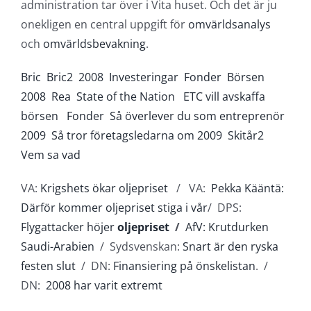
administration tar över i Vita huset. Och det är ju
onekligen en central uppgift för
omvärldsanalys
och
omvärldsbevakning
.
Bric
Bric2
2008
Investeringar
Fonder
Börsen
2008
Rea
State of the Nation
ETC vill avskaffa
börsen
Fonder
Så överlever du som entreprenör
2009
Så tror företagsledarna om 2009
Skitår2
Vem sa vad
VA:
Krigshets ökar oljepriset
/ VA:
Pekka Kääntä:
Därför kommer oljepriset stiga i vår
/ DPS:
Flygattacker höjer
oljepriset
/
AfV: Krutdurken
Saudi-Arabien
/ Sydsvenskan:
Snart är den ryska
festen slut
/ DN:
Finansiering på önskelistan
. /
DN:
2008 har varit extremt