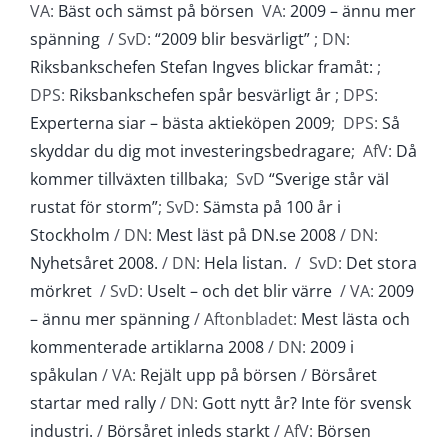
VA:
Bäst och sämst på börsen
VA:
2009 – ännu mer
spänning
/ SvD:
“2009 blir besvärligt”
; DN:
Riksbankschefen Stefan Ingves blickar framåt:
;
DPS:
Riksbankschefen spår besvärligt år
; DPS:
Experterna siar – bästa aktieköpen 2009
; DPS:
Så
skyddar du dig mot investeringsbedragare
; AfV:
Då
kommer tillväxten tillbaka
; SvD
“Sverige står väl
rustat för storm”
; SvD:
Sämsta på 100 år i
Stockholm
/ DN:
Mest läst på DN.se 2008
/ DN:
Nyhetsåret 2008.
/ DN:
Hela listan.
/ SvD:
Det stora
mörkret
/ SvD:
Uselt – och det blir värre
/ VA:
2009
– ännu mer spänning
/ Aftonbladet:
Mest lästa och
kommenterade artiklarna 2008
/ DN:
2009 i
spåkulan
/ VA:
Rejält upp på börsen
/
Börsåret
startar med rally
/ DN:
Gott nytt år? Inte för svensk
industri.
/
Börsåret inleds starkt
/ AfV:
Börsen