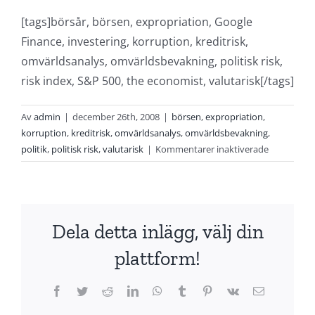
[tags]börsår, börsen, expropriation, Google
Finance, investering, korruption, kreditrisk,
omvärldsanalys, omvärldsbevakning, politisk risk,
risk index, S&P 500, the economist, valutarisk[/tags]
Av
admin
|
december 26th, 2008
|
börsen
,
expropriation
,
korruption
,
kreditrisk
,
omvärldsanalys
,
omvärldsbevakning
,
för
politik
,
politisk risk
,
valutarisk
|
Kommentarer inaktiverade
Politisk
risk
&
investering
Dela detta inlägg, välj din
2009:
centralt
plattform!
för
omvärldsa
Facebook
Twitter
Reddit
LinkedIn
WhatsApp
Tumblr
Pinterest
Vk
E-
och
post
omvärldsb