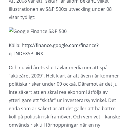
Att 2008 var ett “skitår” är allom bekant, vilket
illustrationen av S&P 500:s utveckling under 08
visar tydligt:
Källa:
http://finance.google.com/finance?
q=INDEXSP:.INX
Och nu vid årets slut tävlar media om att spå
“aktieåret 2009”. Helt klart är att även i år kommer
politiska risker under 09 också. Däremot är det ju
inte säkert att en skral realekonomi åtföljs av
ytterligare ett “skitår” ur investerarsynvinkel. Det
enda som är säkert är att det gäller att ha bättre
koll på politisk risk framöver. Och vem vet – kanske
omvänds risk till förhoppningar när en ny