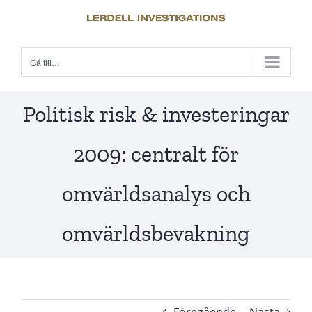
Fortsätt
till
innehållet
Gå till…
Politisk risk & investeringar
2009: centralt för
omvärldsanalys och
omvärldsbevakning