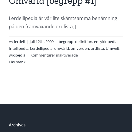
Omvärld [begrepp #1]
Lerdellipedia är vår lite skämtsamma benämning
på den framväxande ordlista, [...]
Av
lerdell
|
juli 12th, 2009
|
begrepp
,
definition
,
encyklopedi
,
Intellipedia
,
Lerdellipedia
,
omvärld
,
omverden
,
ordlista
,
Umwelt
,
för
wikipedia
|
Kommentarer inaktiverade
Omvärld
Läs mer
[begrepp
#1]
Archives