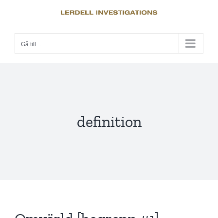
Fortsätt
till
innehållet
Gå till…
definition