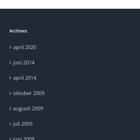
för
omvärldsbevakning
på
Internet
Archives
april 2020
juni 2014
april 2014
oktober 2009
augusti 2009
juli 2009
juni 2009