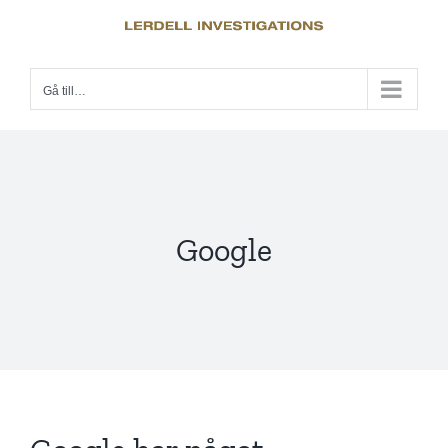
Fortsätt
till
innehållet
Gå till…
Google