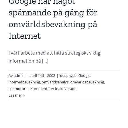
Google har något
spännande på gång för
omvärldsbevakning på
Internet
I vårt arbete med att hitta strategiskt viktig
information på [...]
Av
admin
|
april 14th, 2008
|
deep web
,
Google
,
internetbevakning
,
omvärldsanalys
,
omvärldsbevakning
,
för
sökmotor
|
Kommentarer inaktiverade
Google
Läs mer
har
något
spännande
på
gång