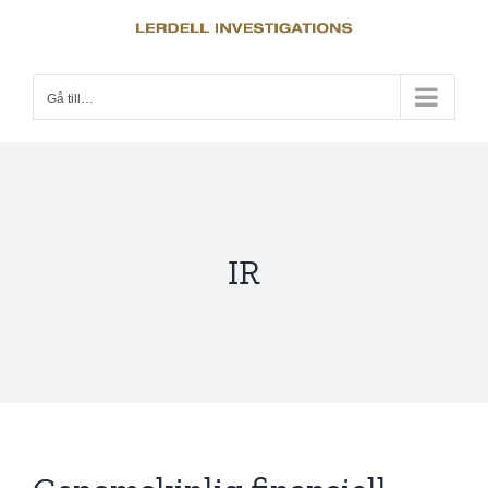
Fortsätt
till
innehållet
Gå till…
IR