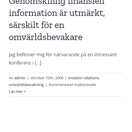
Genomskinlig finansiell
information är utmärkt,
särskilt för en
omvärldsbevakare
Jag befinner mig för närvarande på en intressant
konferens i [...]
Av
admin
|
oktober 10th, 2006
|
investor relations
,
för
omvärldsbevakning
|
Kommentarer inaktiverade
Genomskinlig
Läs mer
finansiell
information
är
utmärkt,
särskilt
för