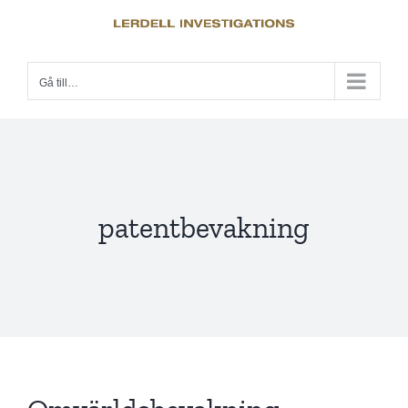
Fortsätt
till
innehållet
Gå till…
patentbevakning