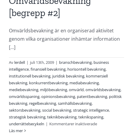
Omvärldsbevakning
[begrepp #2]
Omvärldsbevakning är en organiserad aktivitet
genom vilka organisationer inhämtar information
[...]
Av
lerdell
|
juli 13th, 2009
|
branschbevakning
,
business
intelligence
,
finansiell bevakning
,
horisontell bevakning
,
institutionell bevakning
,
juridisk bevakning
,
kommersiell
bevakning
,
konkurrentbevakning
,
mediabevakning
,
mediebevakning
,
miljöbevakning
,
omvärld
,
omvärldsbevakning
,
omvärldsspaning
,
opinionsbevakning
,
patentbevakning
,
politisk
bevakning
,
regelbevakning
,
samhällsbevakning
,
sektorsbevakning
,
social bevakning
,
strategic intelligence
,
strategisk bevakning
,
teknikbevakning
,
teknikspaning
,
för
underrättelsecykeln
|
Kommentarer inaktiverade
Omvärldsbevakning
Läs mer