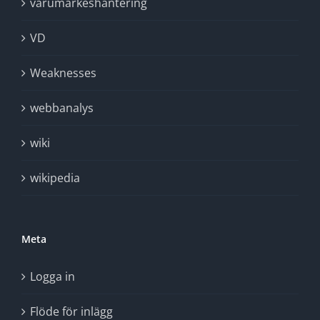
varumärkeshantering
VD
Weaknesses
webbanalys
wiki
wikipedia
Meta
Logga in
Flöde för inlägg