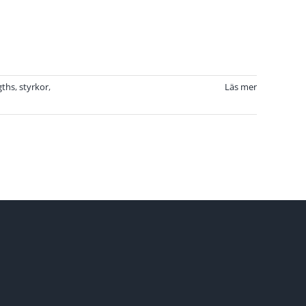
gths
,
styrkor
,
Läs mer