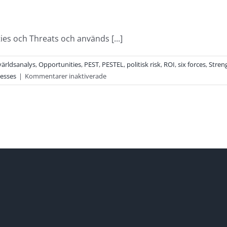
es och Threats och används [...]
ärldsanalys
,
Opportunities
,
PEST
,
PESTEL
,
politisk risk
,
ROI
,
six forces
,
Stren
för
esses
|
Kommentarer inaktiverade
SWOT-
analys,
begrepp
#13