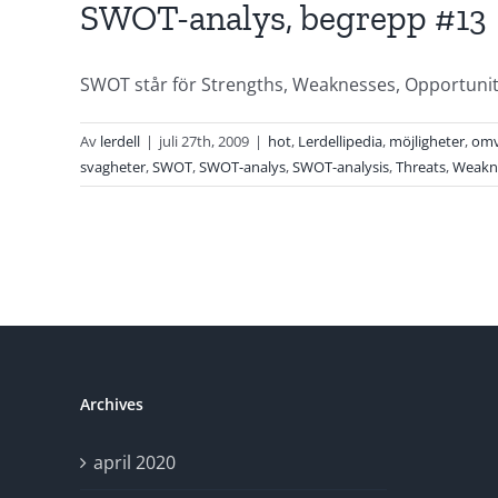
SWOT-analys, begrepp #13
SWOT står för Strengths, Weaknesses, Opportuniti
Av
lerdell
|
juli 27th, 2009
|
hot
,
Lerdellipedia
,
möjligheter
,
omv
svagheter
,
SWOT
,
SWOT-analys
,
SWOT-analysis
,
Threats
,
Weakn
Archives
april 2020