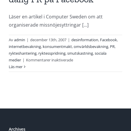
kräver
omvärldsbevakning
Läser en artikel i Computer Sweden om att
organiserade missnöjesyttringar [...]
Av
admin
|
december 13th, 2007
|
desinformation
,
Facebook
,
internetbevakning
,
konsumentmakt
,
omvärldsbevakning
,
PR
,
rykteshantering
,
ryktesspridning
,
smutskastning
,
sociala
för
medier
|
Kommentarer inaktiverade
Frustrerade
Läs mer
kunder
sprider
dålig
PR
på
Facebook
Archives