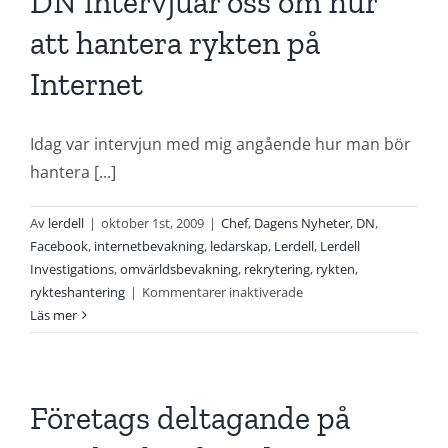
DN intervjuar oss om hur
att hantera rykten på
Internet
Idag var intervjun med mig angående hur man bör
hantera [...]
Av
lerdell
|
oktober 1st, 2009
|
Chef
,
Dagens Nyheter
,
DN
,
Facebook
,
internetbevakning
,
ledarskap
,
Lerdell
,
Lerdell
Investigations
,
omvärldsbevakning
,
rekrytering
,
rykten
,
för
rykteshantering
|
Kommentarer inaktiverade
DN
Läs mer
intervjuar
oss
om
hur
Företags deltagande på
att