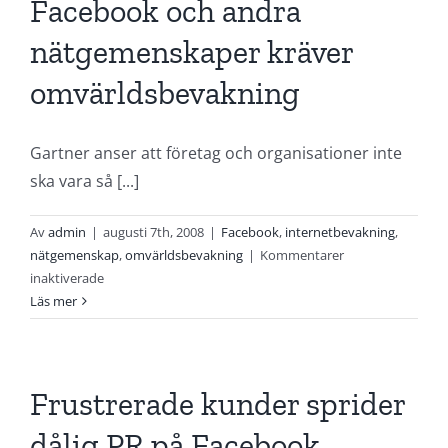
Facebook och andra
hantera
rykten
nätgemenskaper kräver
på
Internet
omvärldsbevakning
Gartner anser att företag och organisationer inte
ska vara så [...]
Av
admin
|
augusti 7th, 2008
|
Facebook
,
internetbevakning
,
nätgemenskap
,
omvärldsbevakning
|
Kommentarer
för
inaktiverade
Företags
Läs mer
deltagande
på
Facebook
och
Frustrerade kunder sprider
andra
dålig PR på Facebook
nätgemenskaper