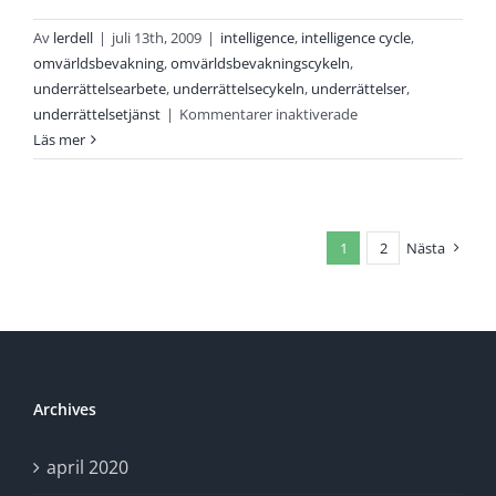
Av
lerdell
|
juli 13th, 2009
|
intelligence
,
intelligence cycle
,
omvärldsbevakning
,
omvärldsbevakningscykeln
,
underrättelsearbete
,
underrättelsecykeln
,
underrättelser
,
för
underrättelsetjänst
|
Kommentarer inaktiverade
Underrättelsecykeln
Läs mer
[begrepp
#4]
1
2
Nästa
Archives
april 2020