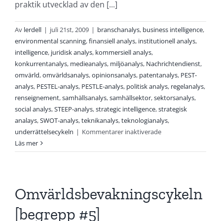
praktik utvecklad av den [...]
Av
lerdell
|
juli 21st, 2009
|
branschanalys
,
business intelligence
,
environmental scanning
,
finansiell analys
,
institutionell analys
,
intelligence
,
juridisk analys
,
kommersiell analys
,
konkurrentanalys
,
medieanalys
,
miljöanalys
,
Nachrichtendienst
,
omvärld
,
omvärldsanalys
,
opinionsanalys
,
patentanalys
,
PEST-
analys
,
PESTEL-analys
,
PESTLE-analys
,
politisk analys
,
regelanalys
,
renseignement
,
samhällsanalys
,
samhällsektor
,
sektorsanalys
,
social analys
,
STEEP-analys
,
strategic intelligence
,
strategisk
analays
,
SWOT-analys
,
teknikanalys
,
teknologianalys
,
för
underrättelsecykeln
|
Kommentarer inaktiverade
Omvärldsanalys
Läs mer
[begrepp
#6]
Omvärldsbevakningscykeln
[begrepp #5]