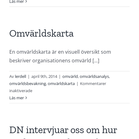
Omvärldsworkshop
Läs mer
Omvärldskarta
En omvärldskarta är en visuell översikt som
beskriver organisationens omvärld [...]
Av
lerdell
|
april 9th, 2014
|
omvärld
,
omvärldsanalys
,
omvärldsbevakning
,
omvärldskarta
|
Kommentarer
för
inaktiverade
Omvärldskarta
Läs mer
DN intervjuar oss om hur