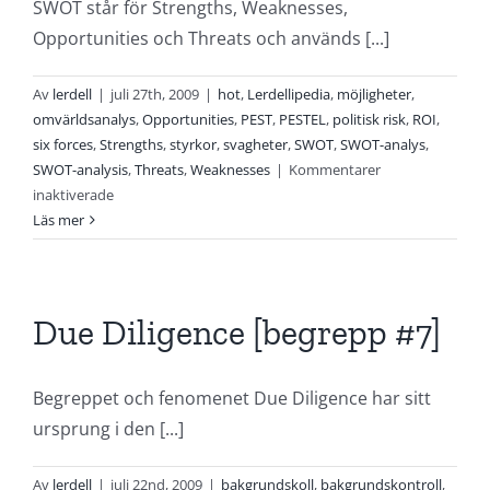
Shing
SWOT står för Strengths, Weaknesses,
en
Opportunities och Threats och används [...]
due
diligence?
Av
lerdell
|
juli 27th, 2009
|
hot
,
Lerdellipedia
,
möjligheter
,
omvärldsanalys
,
Opportunities
,
PEST
,
PESTEL
,
politisk risk
,
ROI
,
six forces
,
Strengths
,
styrkor
,
svagheter
,
SWOT
,
SWOT-analys
,
SWOT-analysis
,
Threats
,
Weaknesses
|
Kommentarer
för
inaktiverade
SWOT-
Läs mer
analys,
begrepp
#13
Due Diligence [begrepp #7]
Begreppet och fenomenet Due Diligence har sitt
ursprung i den [...]
Av
lerdell
|
juli 22nd, 2009
|
bakgrundskoll
,
bakgrundskontroll
,