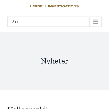
Fortsätt
till
innehållet
Gå till…
Nyheter