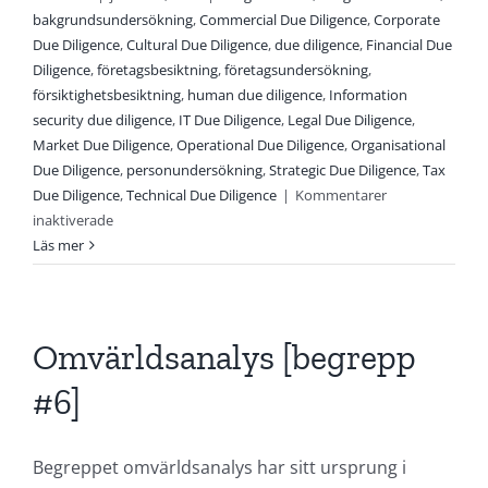
bakgrundsundersökning
,
Commercial Due Diligence
,
Corporate
Due Diligence
,
Cultural Due Diligence
,
due diligence
,
Financial Due
Diligence
,
företagsbesiktning
,
företagsundersökning
,
försiktighetsbesiktning
,
human due diligence
,
Information
security due diligence
,
IT Due Diligence
,
Legal Due Diligence
,
Market Due Diligence
,
Operational Due Diligence
,
Organisational
Due Diligence
,
personundersökning
,
Strategic Due Diligence
,
Tax
Due Diligence
,
Technical Due Diligence
|
Kommentarer
för
inaktiverade
Due
Läs mer
Diligence
[begrepp
#7]
Omvärldsanalys [begrepp
#6]
Begreppet omvärldsanalys har sitt ursprung i