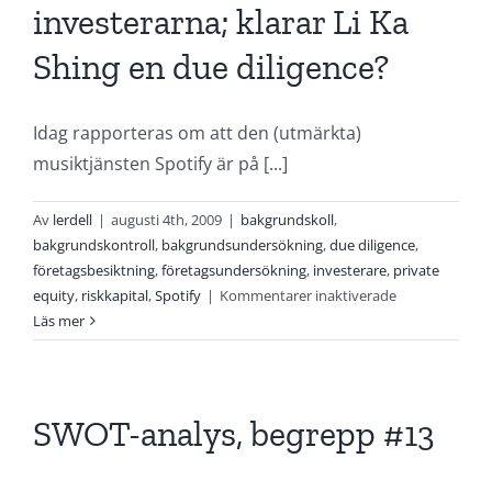
investerarna; klarar Li Ka
på
Internet
Shing en due diligence?
Idag rapporteras om att den (utmärkta)
musiktjänsten Spotify är på [...]
Av
lerdell
|
augusti 4th, 2009
|
bakgrundskoll
,
bakgrundskontroll
,
bakgrundsundersökning
,
due diligence
,
företagsbesiktning
,
företagsundersökning
,
investerare
,
private
för
equity
,
riskkapital
,
Spotify
|
Kommentarer inaktiverade
Har
Läs mer
Spotify
bakgrundskont
investerarna;
klarar
SWOT-analys, begrepp #13
Li
Ka