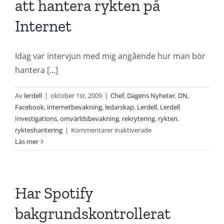
att hantera rykten på
Internet
Idag var intervjun med mig angående hur man bör
hantera [...]
Av
lerdell
|
oktober 1st, 2009
|
Chef
,
Dagens Nyheter
,
DN
,
Facebook
,
internetbevakning
,
ledarskap
,
Lerdell
,
Lerdell
Investigations
,
omvärldsbevakning
,
rekrytering
,
rykten
,
för
rykteshantering
|
Kommentarer inaktiverade
DN
Läs mer
intervjuar
oss
om
hur
Har Spotify
att
bakgrundskontrollerat
hantera
rykten