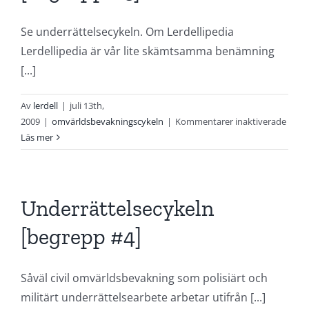
Se underrättelsecykeln. Om Lerdellipedia
Lerdellipedia är vår lite skämtsamma benämning
[...]
Av
lerdell
|
juli 13th,
för
2009
|
omvärldsbevakningscykeln
|
Kommentarer inaktiverade
Omvä
Läs mer
[begr
#5]
Underrättelsecykeln
[begrepp #4]
Såväl civil omvärldsbevakning som polisiärt och
militärt underrättelsearbete arbetar utifrån [...]